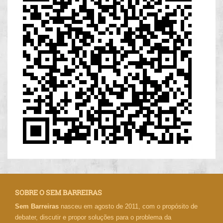
SOBRE O SEM BARREIRAS
Sem Barreiras
nasceu em agosto de 2011, com o propósito de
debater, discutir e propor soluções para o problema da