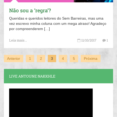
Não sou a ‘regra’?
Queridas e queridos leitores do Sem Barreiras, mas uma
vez escrevo minha coluna com um mega atraso! Agradeço
por compreenderem […]
Leia mais...
11/10/2017
1
Anterior
1
2
3
4
5
Próxima
LIVE ANTOUNE NAKKHLE