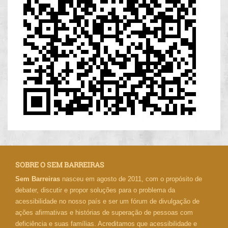
SOBRE O SEM BARREIRAS
Sem Barreiras
nasceu em agosto de 2011, com o propósito de
debater, discutir e propor soluções para o problema da
acessibilidade no nosso país e ser um fórum de divulgação de
ações afirmativas e histórias de superação de pessoas com
deficiência e suas famílias. Acreditamos que acessibilidade e