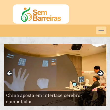
Togg
navig
China aposta em interface cérebro-
Pai constrói o “País das Maravilhas” para a
computador
filha