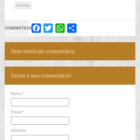
Inclusão
COMPARTILHE:
Facebook
Twitter
WhatsApp
Share
Sem nenhum comentário
Deixe o seu comentário!
Nome:*
Email:*
Website: