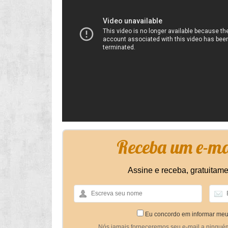
Receba um e-mai
Assine e receba, gratuitame
Eu concordo em informar meu
Nós jamais forneceremos seu e-mail a ningué