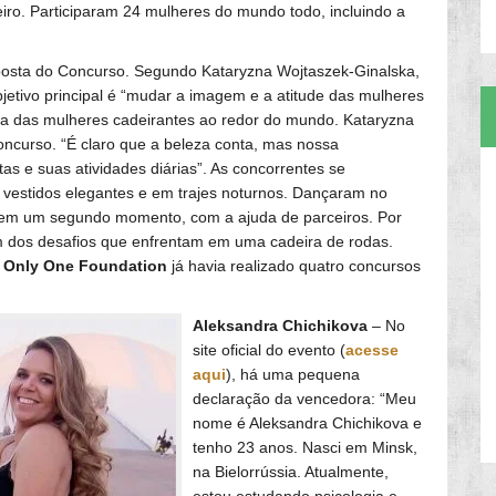
iro. Participaram 24 mulheres do mundo todo, incluindo a
oposta do Concurso. Segundo Kataryzna Wojtaszek-Ginalska,
bjetivo principal é “mudar a imagem e a atitude das mulheres
eza das mulheres cadeirantes ao redor do mundo. Kataryzna
oncurso. “É claro que a beleza conta, mas nossa
as e suas atividades diárias”. As concorrentes se
 vestidos elegantes e em trajes noturnos. Dançaram no
e, em um segundo momento, com a ajuda de parceiros. Por
am dos desafios que enfrentam em uma cadeira de rodas.
 Only One Foundation
já havia realizado quatro concursos
Aleksandra Chichikova
– No
site oficial do evento (
acesse
aqui
), há uma pequena
declaração da vencedora: “Meu
nome é Aleksandra Chichikova e
tenho 23 anos. Nasci em Minsk,
na Bielorrússia. Atualmente,
estou estudando psicologia e