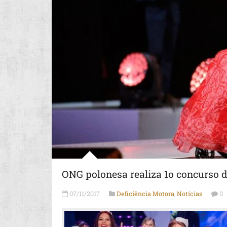
ONG polonesa realiza 1o concurso 
07/11/2017
Deficiência Motora
,
Notícias
0