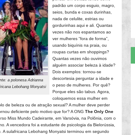
padrão um corpo esguio, magro,
seios, bunda e coxas durinhas,
nada de celulite, estrias ou
gordurinhas aqui e ali. Quantas
vezes não nos espantamos ao
ver mulheres “fora de forma”,
usando biquínis na praia, ou
roupas curtas em shoppings?
Quantas vezes não ouvimos
alguém associar beleza à idade?
Dois exemplos: tornou-se
descortesia perguntar a idade e
nte: a polonesa Adrianna
o peso de mulheres. Por quê?
fricana Lebohang Monyatsi
Porque eles são tabus. Agora,
coloquemos essa mulher em
lo de beleza ou de atração sexual? A mulher deve perder
tornou deficiente pelo motivo que for? A ONG
The Only One
rso Miss Mundo Cadeirante, em Varsóvia, na Polônia, com o
. A vencedora foi a estudante de psicologia da Bielorússia,
)
.
A sulafricana Lebohang Monyatsi terminou em segundo