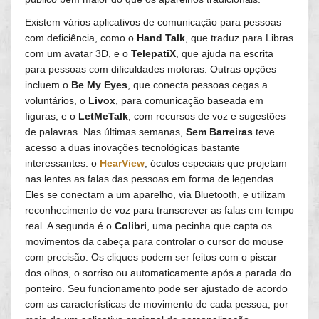
Existem vários aplicativos de comunicação para pessoas
com deficiência, como o
Hand Talk
, que traduz para Libras
com um avatar 3D, e o
TelepatiX
, que ajuda na escrita
para pessoas com dificuldades motoras. Outras opções
incluem o
Be My Eyes
, que conecta pessoas cegas a
voluntários, o
Livox
, para comunicação baseada em
figuras, e o
LetMeTalk
, com recursos de voz e sugestões
de palavras. Nas últimas semanas,
Sem Barreiras
teve
acesso a duas inovações tecnológicas bastante
interessantes: o
HearView
, óculos especiais que projetam
nas lentes as falas das pessoas em forma de legendas.
Eles se conectam a um aparelho, via Bluetooth, e utilizam
reconhecimento de voz para transcrever as falas em tempo
real. A segunda é o
Colibri
, uma pecinha que capta os
movimentos da cabeça para controlar o cursor do mouse
com precisão. Os cliques podem ser feitos com o piscar
dos olhos, o sorriso ou automaticamente após a parada do
ponteiro. Seu funcionamento pode ser ajustado de acordo
com as características de movimento de cada pessoa, por