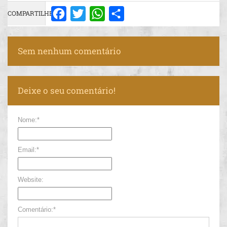
COMPARTILHE:
Facebook
Twitter
WhatsApp
Share
Sem nenhum comentário
Deixe o seu comentário!
Nome:*
Email:*
Website:
Comentário:*