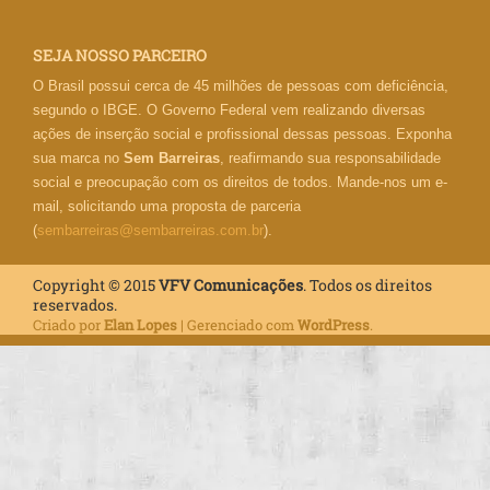
SEJA NOSSO PARCEIRO
O Brasil possui cerca de 45 milhões de pessoas com deficiência,
segundo o IBGE. O Governo Federal vem realizando diversas
ações de inserção social e profissional dessas pessoas. Exponha
sua marca no
Sem Barreiras
, reafirmando sua responsabilidade
social e preocupação com os direitos de todos. Mande-nos um e-
mail, solicitando uma proposta de parceria
(
sembarreiras@sembarreiras.com.br
).
Copyright © 2015
VFV Comunicações
. Todos os direitos
reservados.
Criado por
Elan Lopes
| Gerenciado com
WordPress
.